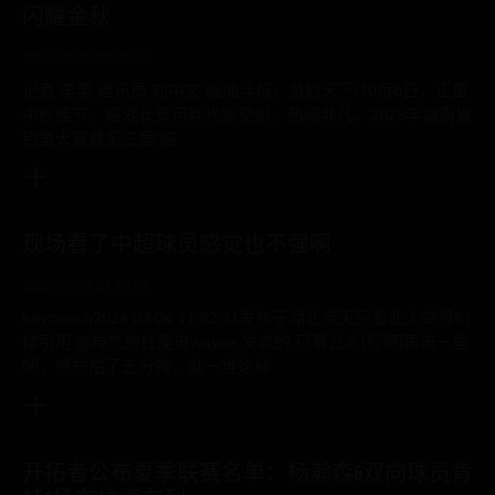
闪耀金秋
2026-07-30 02:05:56
记者 李勇 通讯员 刘中文 临湘浮标，游钓天下!10月6日，正值
中秋佳节，临湘长安河畔光影交织，热闹非凡，2025年湖南省
钓鱼大赛暨第三届“临
现场看了中超球员感觉也不强啊
2026-07-29 21:10:01
keycoach2024-03-04 11:32:31发布于湖北点灭只看此人举报61
楼引用 @神气的红魔鬼wayne 发表的:只看此人[视频]再来一些
吧，感觉拍了五分钟，就一堆这种
开拓者公布夏季联赛名单：杨瀚森&双向球员肯