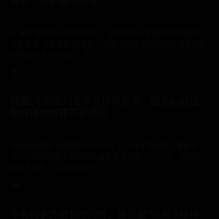
官宣：贡萨洛·拉莫斯
2026-07-31 03:46:15
AC米兰足球俱乐部今日宣布，从巴黎圣日耳曼足球俱乐部签
下贡萨洛·马蒂亚斯·拉莫斯。 这名葡萄牙前锋已经与俱乐部签
约至2031年6月30日。 贡
禁赛2年的四川青年竞技再发声：国足0-3韩国
和曾经惨败算不算消极
2026-07-30 15:47:24
点击加载图片 直播吧07月11日讯 四川青年竞技昨日再度发
文，以国足的例子反驳球队没有消极比赛。 上个月，中国足
协官方宣布，认定中冠四川
千名钓手齐聚长安河畔，第三届“临湘浮标杯”