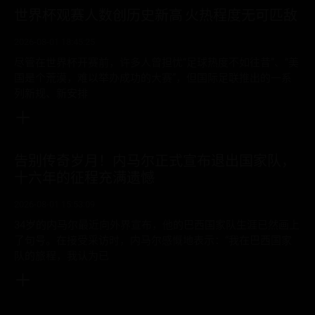
世界杯观赛人数创历史新高 火热程度无可匹敌
2026-08-01 18:45:25
尽管在世界杯开赛前，许多人曾担忧“足球热度不如往昔”、“美
国是个荒漠，难以举办成功的大赛”，但国际足联推出的一系
列新规、新安排
告别传奇岁月！内马尔正式宣布退出国家队，
十六年的征程充满遗憾
2026-08-01 15:53:09
34岁的内马尔最近向外界宣布，他的巴西国家队生涯已然画上
了句号。在接受采访时，内马尔感慨地表示：“我在巴西国家
队的旅程，我认为已