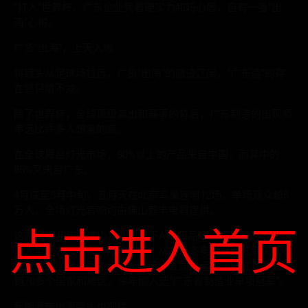
“打入”世界杯，广东企业凭着硬实力和巧心思，自有一番“出
海”心得。
广货“出海”，上天入地
将镜头从足球场拉远，广货“出海”的航迹辽阔，“广东造”的存
在感只增不减。
除了世界杯，全球顶级演出和赛事的背后，广东制造的出现频
率远比许多人想象的高。
在全球舞台灯光市场，80%以上的产品来自中国，而其中的
85%又来自广东。
4月底至5月中旬，五月天在北京鸟巢连唱12场，单场观众超5
万人，全场灯光音响均由佛山毅丰电器提供。
点击进入首页
这家深耕40年的佛山企业，旗下ACME品牌包揽了国内七成以
上大型个人演唱会的灯光服务，从北京冬奥会开幕式到央视春
晚，从张学友、周杰伦巡演到第十五届全运会闭幕式，产品远
销70多个国家和地区，今年刚入选“广东省制造业单项冠军”。
新能源车出海势头也很猛。