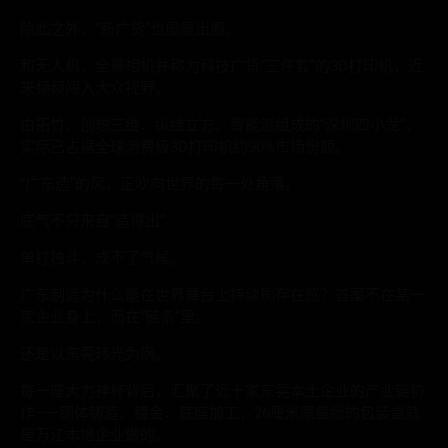
除此之外，“新广货”也屡屡出圈。
和无人机、全景相机并称为科技广货“三件套”的3D打印机，近
来频频闯入大众视野。
由拓竹、创想三维、纵维立方、智能派组成的“深圳四小龙”，
实际已占据全球消费级3D打印机约90%市场份额。
“广东造”的风，正吹向世界的每一处角落。
底气不只来自“造得出”
单打独斗，成不了气候。
广东制造为什么能在世界舞台上持续刷存在感？答案不在某一
家企业身上，而在“链条”里。
还是以东莞玮光为例。
每一座大力神杯背后，汇聚了近十家东莞本土企业的产业链协
作——铜体铸造、镀金、底座加工，26厘米限量版的包装盒就
是万江本地企业做的。