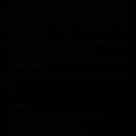
海关创新“出口监管仓+海运直通”模式，出口汽车抵港1小时内
完成查验放行，通关效率提升约50%。粤澳汽车产业协同出海
战略合作、大湾区汽车出口联盟检测认证协作……车是广东造
的，但让车走出国门的，是通关、认证、物流、金融这一整套
服务网。
这就是广东的“家底密码”，以产业链为骨，现代服务业为脉，
环环相扣，在世界的舞台上一起“闷声发大财”。
当地时间6月11日，墨西哥城的阿兹特克体育场，即将迎来一
场万众瞩目的揭幕战。
陆续集结的“广东队”，正摩拳擦掌、整装待发，期待与世界见
面。
News
大家都在看
“粤车南下”新增5市，今天9时起可预约｜早安广东
粤超第六轮比赛门票预约明晚22点截止