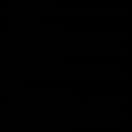
今年一季度全国新能源车出口95.4万辆，同比翻倍，数据背后
有广东的不少贡献。
广州南沙汽车口岸。罗仲贤 摄
截至5月18日，广州南沙汽车口岸出口新能源车8.7万辆，同比
增长81.2%；新沙港新能源车出口，截至5月7日，已超2.5万
辆，同比暴增265%，2月出口量甚至首次反超进口量，单船新
能源车装载占比最高达85%。
深汕小漠港则走了另一条路——“前港后厂”。紧挨比亚迪生产
基地，港口和工厂之间连运输都省了，目前累计出口新能源车
超14万辆。
天上的生意，也正被广东改写格局。
消费级无人机占全球70%以上市场份额，工业级占50%。亿航
智能EH216-S拿下了全球首张载人无人驾驶航空器标准适航
证，相当于拿到了商业运营的“入场券”；小鹏汇天旅航者X2横
跨珠江飞越广州CBD，地面半小时的车程，空中只要6分钟。
深圳低空经济年产值已超900亿元。