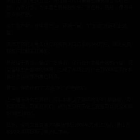
来自江门的光速五金，凭借和可口可乐等品牌长期合作的经
验，击败对手，为本届世界杯独家生产变色杯、铝瓶、保温杯
等多款产品。
手举粤产杯，杯中粤产酒，环场一周，“广东造”还远不止这
些。
清远万邦鞋业今年世界杯系列出口订单约144万元，球迷主题
鞋款正赶制发往海外。
总部位于青岛，但在广东佛山、江门设有重要产线的海信，凭
借全球生产基地的协同，完成了从场边打广告到VAR显示技术
官方合作伙伴的角色转身。
其实，世界杯和“广东造”早已是老朋友。
上一届卡塔尔世界杯，深圳中集造了球场的974个集装箱，可
拆卸移动、可重复利用，成为世界杯历史上首座可以完全拆解
的“绿色球场”。
此外，深圳艾比森点亮8座场馆近2000平方米LED屏，佛山青
松的交通情报板引导多哈车流。