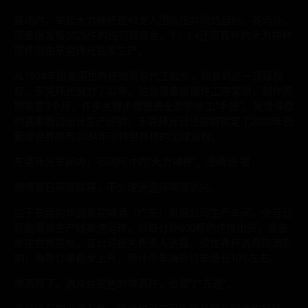
赛场内，举起大力神杯是48支入围队伍共同的目标。赛场外，
限量版发售2026件的纯铜镀真金、1∶1.4还原真杯的大力神杯
摆件则由东莞玮光独家生产。
从1994年给美国世界杯做贸易代工起步，到拿到这一顶级授
权，东莞玮光努力了32年。这款限量版摆件工序繁琐，制作周
期需要3个月，许多关键步骤更是全靠熟练工“手搓”。凭借深厚
的赛事周边设计生产经验，东莞玮光已经提前锁定了2030年西
葡摩世界杯与2034年沙特世界杯的全球授权。
东莞玮光车间内，不同尺寸的“大力神杯”。麦晴怡 摄
燃情夏日观赏球赛，不少球迷选择啤酒助兴。
位于东莞的华润雪花啤酒（广东）有限公司生产车间，全自动
智能灌装生产线高速运转，以每分钟600瓶的速度出货，准备
发往世界各地。该公司报关负责人透露，受世界杯消费热潮影
响，海外订单稳步上升，预计今年海外订单增长10%左右。
啤酒有了，遇冷会变色的啤酒杯，也是“广东造”。