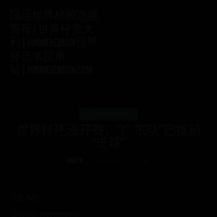
国足世界杯预选赛
赛程|世界杯意大
利|janinegebran世界
杯艺术视角
站|janinegebran.com
艺术创作分享
世界杯还没开赛，“广东队”已提前
“进球”
ADMIN
2026-06-12 22:19:37
就在本周
美加墨世界杯即将开打