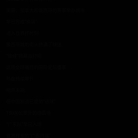
美国、加拿大和墨西哥的赛事举办城市
早已完成“换装”
进入世界杯时刻
墨西哥城的街头挤满了球迷
“燥候”揭幕战打响
这项全球瞩目的国际足坛盛事
热度持续攀升
哨声未响
但中国制造已提前“进球”
15000公里外的绿茵场
“广东队”早已入场
世界杯里的“广东阵容”