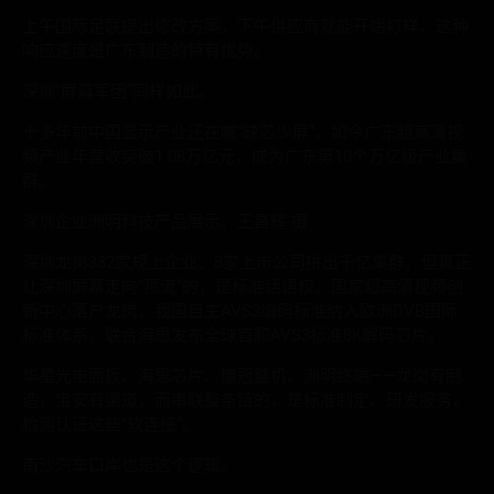
上午国际足联提出修改方案，下午供应商就能开始打样，这种
响应速度是广东制造的特有优势。
深圳“屏幕军团”同样如此。
十多年前中国显示产业还在喊“缺芯少屏”，如今广东超高清视
频产业年营收突破1.08万亿元，成为广东第10个万亿级产业集
群。
深圳企业洲明科技产品展示。王昌辉 摄
深圳龙岗332家规上企业、8家上市公司拼出千亿集群。但真正
让深圳屏幕走向“顶流”的，是标准话语权。国家超高清视频创
新中心落户龙岗，我国自主AVS3编码标准纳入欧洲DVB国际
标准体系，联合海思发布全球首颗AVS3标准8K解码芯片。
华星光电面板、海思芯片、康冠整机、洲明终端——龙岗有制
造，宝安有渠道，而串联整条链的，是标准制定、研发服务、
检测认证这些“软连接”。
南沙汽车口岸也是这个逻辑。