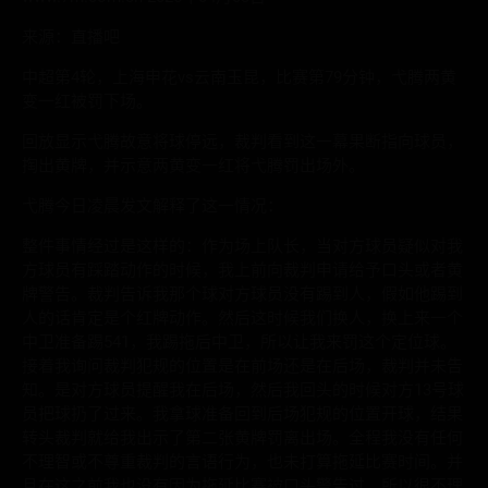
来源：直播吧
中超第4轮，上海申花vs云南玉昆，比赛第79分钟，弋腾两黄
变一红被罚下场。
回放显示弋腾故意将球停远，裁判看到这一幕果断指向球员，
掏出黄牌，并示意两黄变一红将弋腾罚出场外。
弋腾今日凌晨发文解释了这一情况：
整件事情经过是这样的：作为场上队长，当对方球员疑似对我
方球员有踩踏动作的时候，我上前向裁判申请给予口头或者黄
牌警告。裁判告诉我那个球对方球员没有踢到人，假如他踢到
人的话肯定是个红牌动作。然后这时候我们换人，换上来一个
中卫准备踢541，我踢拖后中卫，所以让我来罚这个定位球。
接着我询问裁判犯规的位置是在前场还是在后场，裁判并未告
知。是对方球员提醒我在后场，然后我回头的时候对方13号球
员把球扔了过来。我拿球准备回到后场犯规的位置开球，结果
转头裁判就给我出示了第二张黄牌罚离出场。全程我没有任何
不理智或不尊重裁判的言语行为，也未打算拖延比赛时间。并
且在这之前我也没有因为拖延比赛被口头警告过，所以很不理