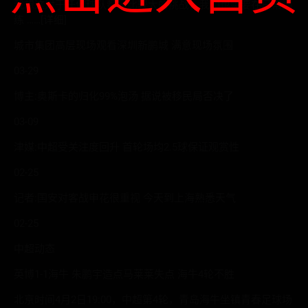
我想这对于任何球队都是比较大的挑战，我们也需要在日常训
练 ……[详细]
城市集团高层现场观看深圳新鹏城 满意现场氛围
03-29
博主:奥斯卡的归化99%泡汤 据说被移民局否决了
03-09
津媒:中超受关注度回升 首轮场均2.5球保证观赏性
02-25
记者:国安对客战申花很重视 今天到上海熟悉天气
02-25
中超动态
英博1-1海牛 朱鹏宇造点马莱莱失点 海牛4轮不胜
北京时间4月2日19:00，中超第4轮，青岛海牛坐镇青春足球场