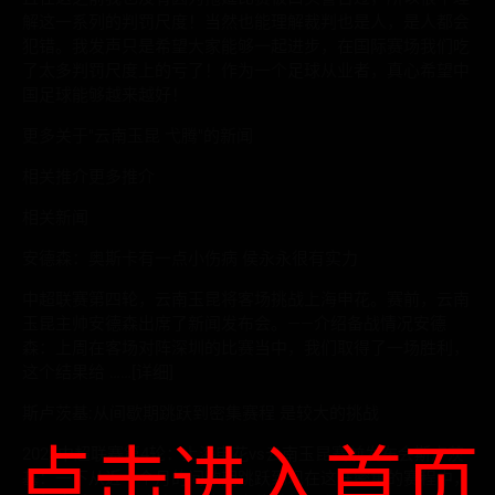
解这一系列的判罚尺度！当然也能理解裁判也是人，是人都会
犯错。我发声只是希望大家能够一起进步，在国际赛场我们吃
了太多判罚尺度上的亏了！作为一个足球从业者，真心希望中
国足球能够越来越好！
更多关于"云南玉昆 弋腾"的新闻
相关推介更多推介
相关新闻
安德森：奥斯卡有一点小伤病 侯永永很有实力
中超联赛第四轮，云南玉昆将客场挑战上海申花。赛前，云南
玉昆主帅安德森出席了新闻发布会。——介绍备战情况安德
森：上周在客场对阵深圳的比赛当中，我们取得了一场胜利，
这个结果给 ……[详细]
斯卢茨基:从间歇期跳跃到密集赛程 是较大的挑战
点击进入首页
2025中超联赛第4轮：上海申花vs云南玉昆赛前发布会斯卢茨
基：一下从近一个月的间歇期跳跃到现在这样密集的赛程中，