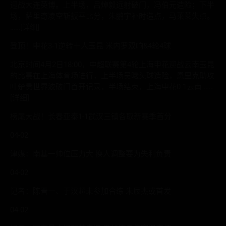
迎战大连英博。上半场，吕焯毅远射破门，冯伯元造险；下半
场，萨里奇凌空斩扳平比分，朱鹏宇补时造点，马莱莱失点。
……[详细]
登顶！申花3-1逆转十人玉昆 米内罗双响&4轮4球
北京时间4月2日18:00，中超联赛第4轮上海申花迎战云南玉昆
的比赛在上海体育场进行，上半场吴曦头球造险，恩里克助攻
叶楚贵世界波破门首开记录，半场结束，上海申花0-1云南 ……
[详细]
榜尾大战！长春亚泰1-1武汉三镇各取新赛季首分
04-02
津媒：南基一帅位压力大 换人调整要为失利负责
04-02
记者：陈晋一、于汉超未参加合练 朱辰杰或首发
04-02