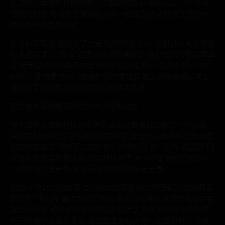
队过去几届世界杯的惨痛记忆串联成叙事 由此可见 一个不被
预期的比分 可以迅速重塑公众对一支球队的认知 甚至改变一
届世界杯的走向讨论
比分的不确定 还吸引了大量“临时球迷”加入 这部分人未必熟悉
战术细节 却对“爆冷”这类关键词极度敏感 他们追的不是足球本
身 而是围绕比分展开的反转感和戏剧性 每一次爆冷 每一次补
时绝杀 都像是为他们量身打造的情绪高潮区 这种情绪需求直
接抬升了对世界杯比分话题的整体关注度
实时技术和数据可视化放大比分影响力
技术进步让世界杯比分不再只是电视直播右上角的一个小框
从体育App到社交平台再到搜索引擎 比分已经被拆解为多维度
的实时数据流 球迷可以随时查看进球时间 射门分布 热区图 门
将扑救次数等扩展指标 在这种环境下 单一的比分被包装成一
个立体的信息产品 更容易吸引用户停留与分享
例如 一场2比0的比赛 在传统时代可能被简单理解为“优势明显
的完胜” 但如今 通过数据可视化 我们可以看到进球时间集中在
最后十分钟 可以看到控球率其实接近五五开 可以看到落败方
的预期进球值甚至更高 当这些信息与比分一起呈现时 讨论就