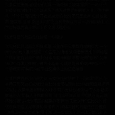
头条里铺天盖地的比分刷屏 一场0比0会被骂“沉闷” 一场4比3
会被赞成“神仙打架” 球迷乃至路人对世界杯的关注度，往往是
从一个个鲜活的比分开始被点燃的 比分不只是数字 它像催化
剂 把叙事 情绪 身份认同和商业利益聚拢到同一块绿茵场上 让
世界杯成为真正意义上的全球话题中心
比分背后的戏剧性让情绪一秒爆炸
世界杯比分话题之所以吸睛 首先在于它承载的戏剧张力 一个
简单的1比0 足以引爆一个国家的情绪 波澜起伏远比单调的胜
负结果更有讨论价值 比分本身就是剧情结构 既是“悬念” 又是
“高潮” 当比分在90分钟内不断变化 球迷的感受被切割成一个
个情绪瞬间 共同构成了社交媒体上的记忆拼图
以某届世界杯小组赛为例 一支传统强队在上半场0比1落后 下
半场开局又被打成0比2 当比分出现在即时比分App和直播间评
论区时 大量球迷立刻涌入讨论 有人分析战术失误 有人质疑主
教练用人 更有人开始翻旧账 可当比赛临近尾声强队连追两球
将比分扳成2比2 平局的结果并不算“惊天大逆转” 但比分的变
化过程制造了足够多的情绪转折 媒体次日的标题往往会选择
“惊险逼平”“死里逃生”等字眼 进一步放大了这一比分的戏剧色