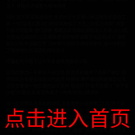
况下 寻找段子话梗与情绪共鸣
同时 对于资深球迷而言 世界杯比分又是一种证明专业度的工
具 一句“这场比赛2比1的结果掩盖了场面上的巨大差距” 就能
引出对控球率 射门次数 预期进球值等数据的深入分析 比分成
为球迷话语权的入口 谁能更深刻地解读数字背后的含义 谁就
能在讨论中占据主导 这种参与感和话语权的争夺 进一步刺激
了球迷对比分话题的持续关注
不确定性与爆冷让比分本身变成悬念引擎
足球的魅力一半来自不确定性 而世界杯集中了这种不确定 进
而把比分本身变成悬念的载体 在赛前 再严谨的数据模型也无
法完全推演一场比赛的比分走向 球迷对于“会不会爆冷”“会不会
大胜”的猜测 本身就构成了一种集体的心理博弈
当一支世界排名靠前的球队 在世界杯小组赛中以1比2负于默
点击进入首页
默无闻的对手时 比分比过程更具冲击力 很多人甚至不需要看
过整场比赛 只要看到这个比分 就能立刻意识到“出大事了” 媒
体会挖掘历史维度 比如“这是该队近几十年在世界杯上的首场
小组赛失利” 数据平台会给出“冷门指数” 资深球迷则会翻出该