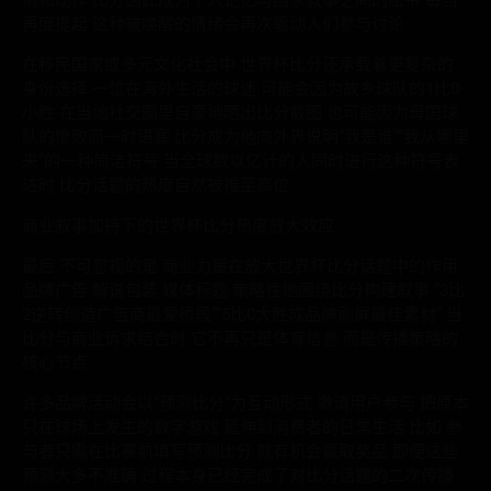
情和动作 比分因此成为个人记忆与国家叙事之间的纽带 每当
再度提起 这种被唤醒的情绪会再次驱动人们参与讨论
在移民国家或多元文化社会中 世界杯比分还承载着更复杂的
身份选择 一位在海外生活的球迷 可能会因为故乡球队的1比0
小胜 在当地社交圈里自豪地晒出比分截图 也可能因为母国球
队的惨败而一时语塞 比分成为他向外界说明“我是谁”“我从哪里
来”的一种简洁符号 当全球数以亿计的人同时进行这种符号表
达时 比分话题的热度自然被推至高位
商业叙事加持下的世界杯比分热度放大效应
最后 不可忽视的是 商业力量在放大世界杯比分话题中的作用
品牌广告 解说包装 媒体标题 策略性地围绕比分构建叙事 “3比
2逆转创造广告商最爱桥段”“5比0大胜成品牌刷屏最佳素材” 当
比分与商业诉求结合时 它不再只是体育信息 而是传播策略的
核心节点
许多品牌活动会以“预测比分”为互动形式 邀请用户参与 把原本
只在球场上发生的数字游戏 延伸到消费者的日常生活 比如 参
与者只需在比赛前填写预测比分 就有机会赢取奖品 即便这些
预测大多不准确 过程本身已经完成了对比分话题的二次传播