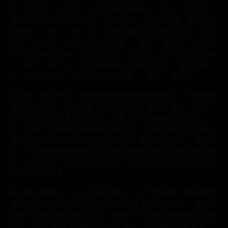
中，拉秀本、旦排加、拉布旦分别获得第一、第二、第三名。
在土种走马2000米项目中，多旦扎西、次成尖木措、周太分别
获得第一、第二、第三名。在改良速度马5000米项目中，拉玛
拉旦、吉本加、劳日登分别获得第一、第二、第三名。在改良
走马3000米项目中，达西东德布、兰克加、华科加分别获得第
一、第二、第三名。在土种速度马3000米项目中，奥德巴特
尔、恩克巴义尔、夸先加分别获得第一、第二、第三名。
近年来，海北州委、州政府高度重视民族体育事业，加强体育
基础设施建设，壮大体育人才队伍培养，赛马、徒步、射箭、
自行车等各项赛事蓬勃发展。青海·海北青海湖赛马交流大
会、青海·门源首届“青海骢杯”赛马大会、首届“夏格尔杯”高原
赛马会等大型赛马活动先后成功举办。每年春夏之交、夏秋之
际，不同规模的民间赛马活动及那达慕大会在全州各地此起彼
伏、竞相开展，以马为媒会宾朋、以赛为纽促发展的马文化产
业发展如火如荼。
春日策马扬鞭去，以马为媒会宾朋。此次“青海骢杯”青海湖青
海骢马超级联赛的成功举办不仅提升了海北的知名度，更让外
界看到了海北的品质与活力，来自四面八方的游客和观众汇聚
于此，跟随“马超”联赛畅游高原大地，一同领略海北红色文