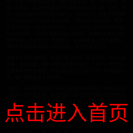
县、甘肃天祝藏族自治县、西宁市城北区、西宁市湟源县、海
南州共和县、海西州天骏县的代表队和海北州门源、祁连、刚
察、海晏四县的代表队的169匹马、25头牦牛，在接下来的两
天时间里参加改良速度马5000米、土种速度马3000米、改良
走马3000米、土种走马2000米、女子土种走马1000米和赛牦
牛300米竞赛。比赛采用民间淘汰计时赛，按成绩土种走马录
取前12名，女子走马、改良走马、土种速度马、改良速度马、
赛牦牛各录取前8名给予奖金奖励，并颁发荣誉证书。
随着发令枪声的响起，骑手们策马扬鞭、英姿飒爽，骏马风驰
电掣、奋蹄追逐，展开速度与激情的碰撞，上演了一场竞技与
力量并存的视觉盛宴，观众们为自己心仪的马匹不断呐喊助
威，整个现场充满了欢呼声。
比赛中，骑手精湛的技艺和马匹出色的表现赢得了现场观众的
一致好评和热烈掌声，来自四面八方的游客和赛马爱好者在红
色高地见证赛马运动与自然的和谐共融，以及传统习俗与现代
点击进入首页
体育的完美结合。
5月2日中午，此次“马超”联赛完美收官，所有奖项各归其主。
其中，在赛牦牛300米项目中，闹日才让、更藏叁智、闹日才
让分别获得第一、第二、第三名。在女子土种走马1000米项目