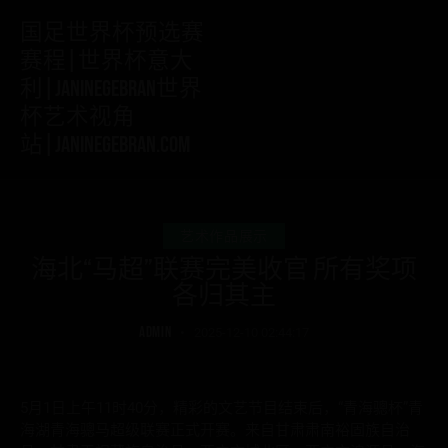
国足世界杯预选赛
赛程|世界杯意大
利|janinegebran世界
杯艺术视角
站|janinegebran.com
艺术作品展示
海北“马超”联赛完美收官 所有奖项
各归其主
ADMIN
2025-12-10 02:44:17
5月1日上午11时40分，精彩的文艺节目结束后，“青海骢杯”青
海湖青海骢马超级联赛正式开赛。来自甘肃肃南裕固族自治