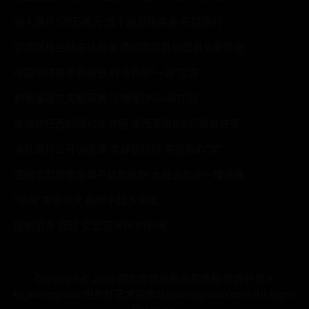
湖人两年970万美元 签下后卫埃弗里-布拉德利
雷霆将格兰特送往掘金 换得明年首轮签避免奢侈税
中国围棋棋手等级分 柯洁稳坐“一哥”宝座
刺莓溪高尔夫精英赛 冯珊珊LPGA再夺冠
美洲杯巴西时隔12年夺冠 墨西哥第8次问鼎金杯赛
泳队举行公开训练课 言辞皆巧妙 各有各的“笑”
温网混双谢家姐弟不敌詹咏然 大威止步徐一璠退赛
“埃神”重返恒大 踢倒中超多米诺
搜索更多 篮球 女篮亚洲杯 的新闻
Copyright © 2088 国足世界杯预选赛赛程|世界杯意大
利|janinegebran世界杯艺术视角站|janinegebran.com All Rights