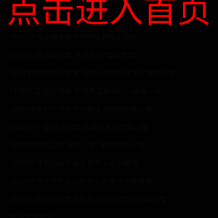
点击进入首页
[综合]中国天荣F1摩托艇队难逃“魔咒”
[法甲]大巴黎将对内马尔缺席采取“适当措施”
[意甲]罗马任命丰塞卡为球队新任主教练
[自行车]美酒敬英雄 环法造访“香槟之都”
[自行车]阿拉菲利普单飞成功 获得环法第三赛段冠军
[中国男篮]迎战黄蜂 中国男篮期待打一场进一步
[温网]男单前三号种子均晋级温网锦标赛八强
[温网]徐一璠/达布罗斯基晋级温网女双八强
[温网]哈勒普战胜“天才少女” 晋级女单八强
[田径]索马里运动员重返世界大运会赛场
[综合]世界大学生运动会第五比赛日金牌速递
[中国女足]中国大学生女足点球大战告负无缘四强
更多体育新闻