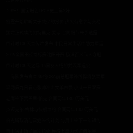
-29杆！国宝珊创LPGA史上第2好
雷霆开始聆听关于威少的报价 热火有意参与交易
猛龙正式续约帕特里克-麦考 合同细节未予透露
倒计时100天宣传片发布 市民日常生活中助力军运
2019全国田径锦标赛沈阳开赛 杨洋百米飞人夺冠
倒计时100天之际 16国友人畅想武汉军运会
上海队发布官宣 签约CBA前总冠军锋线悍将张春军
温网第九日看点张帅冲击女单四强 小威一日双赛
老鹰签下贾巴里-帕克 合同两年1300万美元
杰迈克尔-格林与快船续约 合同两年1000万美元
伯克斯取消与雷霆签约计划 与勇士签下一年短约
勇士送走琼斯加次轮签 换得老鹰内线斯佩尔曼