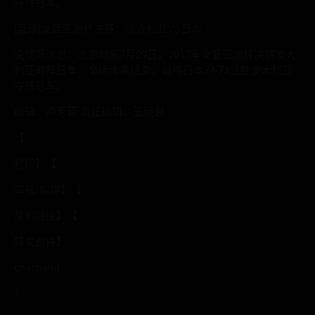
夺得冠军。
[篮球]女篮亚洲杯决赛：澳大利亚VS日本
央视网消息：北京时间7月29日，2017年女篮亚洲杯决赛澳大
利亚对阵日本，全场比赛结束，最终日本74-73战胜澳大利亚
夺得冠军。
编辑：卢芳菲 责任编辑：王晓遐
【
打印】【
举报/纠错】【
复制链接】【
转发邮件】
channelId
1